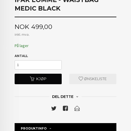
MEDIC BLACK
Pris
NOK
499,00
inkl. mva.
På lager
ANTALL
KJØP
ØNSKELISTE
DEL DETTE
PRODUKTINFO