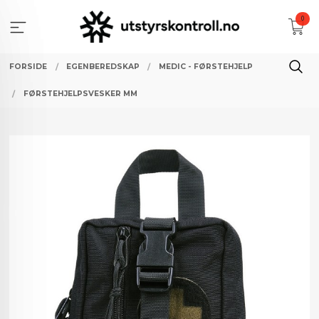
Gå
0
til
innholdet
FORSIDE
EGENBEREDSKAP
MEDIC - FØRSTEHJELP
FØRSTEHJELPSVESKER MM