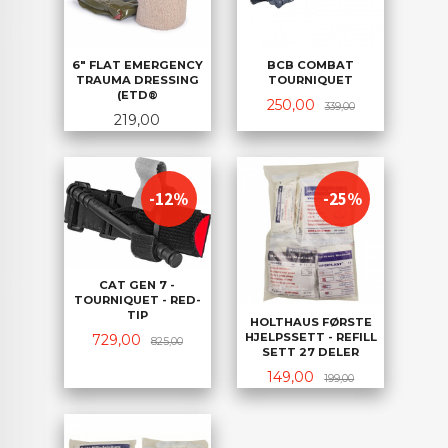
6" FLAT EMERGENCY
BCB COMBAT
TRAUMA DRESSING
TOURNIQUET
(ETD®
Tilbud
Rabatt
250,00
339,00
Pris
219,00
-12%
-25%
CAT GEN 7 -
TOURNIQUET - RED-
TIP
HOLTHAUS FØRSTE
HJELPSSETT - REFILL
Tilbud
Rabatt
729,00
825,00
SETT 27 DELER
Tilbud
Rabatt
149,00
199,00