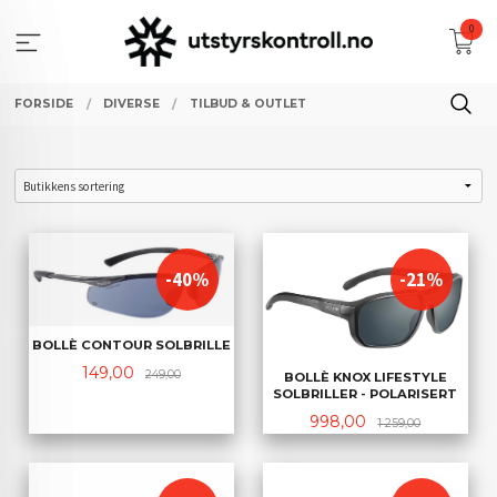
Gå
0
til
innholdet
FORSIDE
DIVERSE
TILBUD & OUTLET
-40%
-21%
BOLLÈ CONTOUR SOLBRILLE
Tilbud
Rabatt
149,00
249,00
BOLLÈ KNOX LIFESTYLE
SOLBRILLER - POLARISERT
Tilbud
Rabatt
998,00
1 259,00