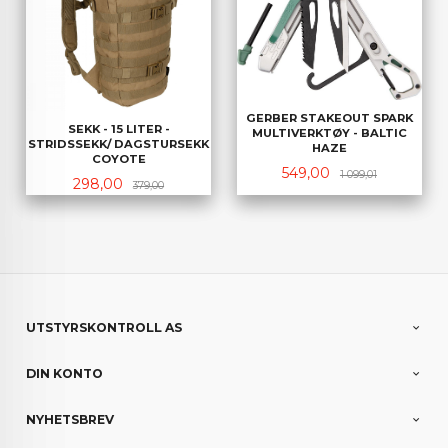
GERBER STAKEOUT SPARK
SEKK - 15 LITER -
MULTIVERKTØY - BALTIC
STRIDSSEKK/ DAGSTURSEKK
HAZE
COYOTE
Tilbud
Rabatt
549,00
1 099,01
Tilbud
Rabatt
298,00
379,00
UTSTYRSKONTROLL AS
DIN KONTO
NYHETSBREV