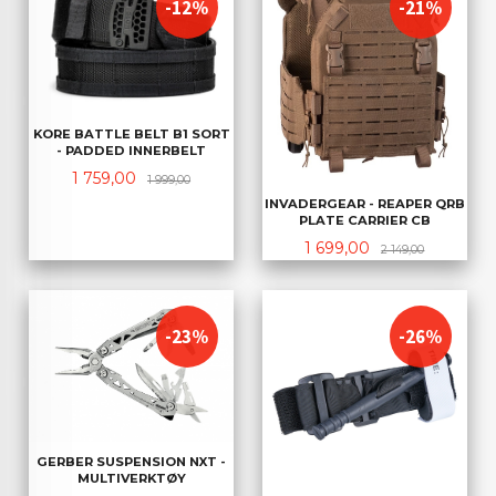
-12%
-21%
KORE BATTLE BELT B1 SORT
- PADDED INNERBELT
Tilbud
Rabatt
1 759,00
1 999,00
INVADERGEAR - REAPER QRB
PLATE CARRIER CB
Tilbud
Rabatt
1 699,00
2 149,00
-23%
-26%
GERBER SUSPENSION NXT -
MULTIVERKTØY