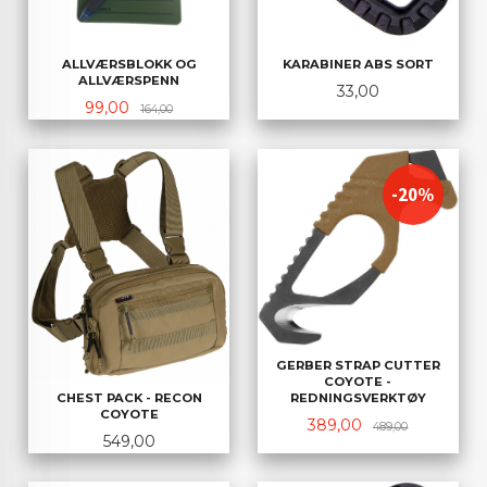
ALLVÆRSBLOKK OG
KARABINER ABS SORT
ALLVÆRSPENN
Pris
33,00
Tilbud
Rabatt
99,00
164,00
-20%
GERBER STRAP CUTTER
COYOTE -
CHEST PACK - RECON
REDNINGSVERKTØY
COYOTE
Tilbud
Rabatt
389,00
489,00
Pris
549,00