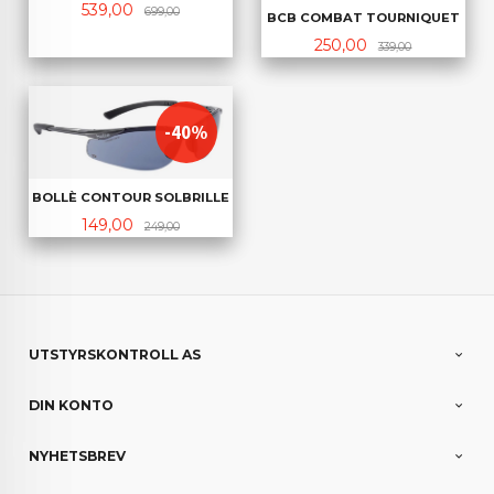
Tilbud
Rabatt
539,00
699,00
BCB COMBAT TOURNIQUET
Tilbud
Rabatt
250,00
339,00
-40%
BOLLÈ CONTOUR SOLBRILLE
Tilbud
Rabatt
149,00
249,00
UTSTYRSKONTROLL AS
DIN KONTO
NYHETSBREV