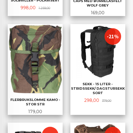
SOLBRILLER - POLARISERT
CAPS MED BORRELÅSFELT
WOLF GREY
Tilbud
Rabatt
998,00
1 259,00
Pris
169,00
-21%
SEKK - 15 LITER -
STRIDSSEKK/ DAGSTURSEKK
SORT
Tilbud
Rabatt
FLERBRUKSLOMME KAMO -
298,00
379,00
STOR STR
Pris
179,00