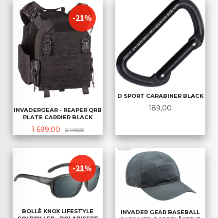
-21%
D SPORT CARABINER BLACK
Pris
189,00
INVADERGEAR - REAPER QRB
PLATE CARRIER BLACK
Tilbud
Rabatt
1 699,00
2 149,00
-21%
BOLLÈ KNOX LIFESTYLE
INVADER GEAR BASEBALL