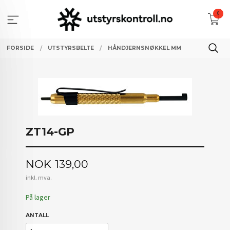
Gå
0
til
innholdet
FORSIDE
UTSTYRSBELTE
HÅNDJERNSNØKKEL MM
ZT14-GP
Pris
NOK
139,00
inkl. mva.
På lager
ANTALL