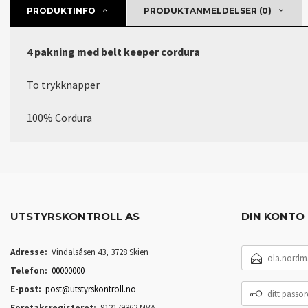
PRODUKTINFO
PRODUKTANMELDELSER (0)
4 pakning med belt keeper cordura
To trykknapper
100% Cordura
UTSTYRSKONTROLL AS
DIN KONTO
E-
Adresse:
Vindalsåsen 43, 3728 Skien
POSTADRESSE
Telefon:
00000000
DITT
E-post:
post@utstyrskontroll.no
PASSORD
Foretaksregisteret:
912179362 MVA