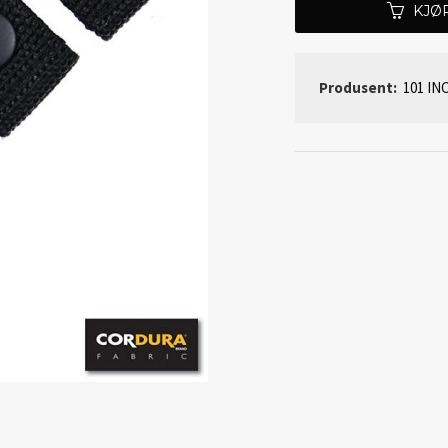
KJØ
Produsent:
101 IN