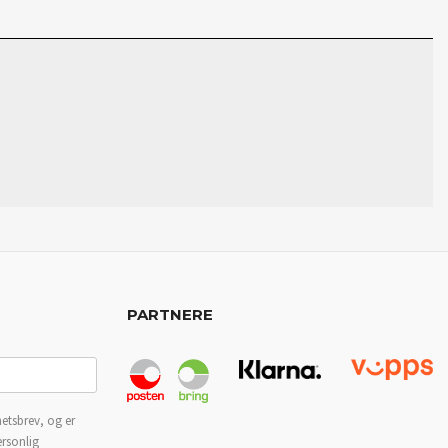
PARTNERE
etsbrev, og er
ersonlig