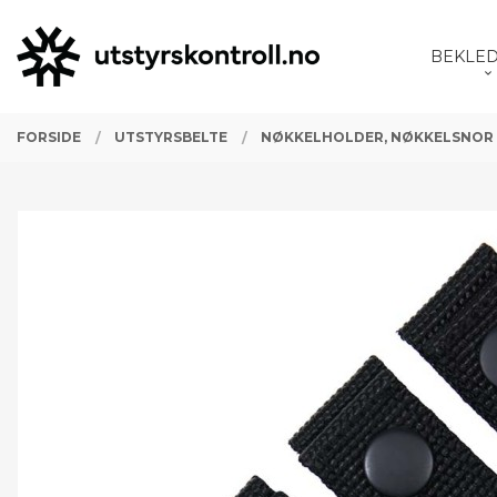
Gå
Lukk
PRODUKTER
til
BEKLE
innholdet
FORSIDE
UTSTYRSBELTE
NØKKELHOLDER, NØKKELSNOR