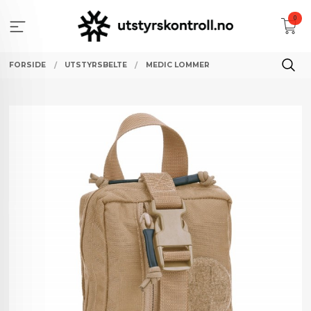
Gå
0
til
innholdet
FORSIDE
UTSTYRSBELTE
MEDIC LOMMER