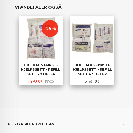
VI ANBEFALER OGSÅ
-25%
HOLTHAUS FØRSTE
HOLTHAUS FØRSTE
HJELPSSETT - REFILL
HJELPSSETT - REFILL
SETT 27 DELER
SETT 43 DELER
Tilbud
Rabatt
Pris
149,00
259,00
199,00
UTSTYRSKONTROLL AS