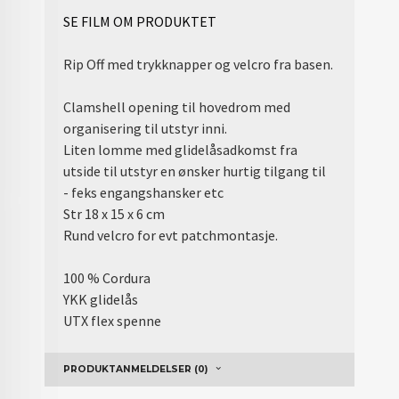
SE FILM OM PRODUKTET
Rip Off med trykknapper og velcro fra basen.
Clamshell opening til hovedrom med
organisering til utstyr inni.
Liten lomme med glidelåsadkomst fra
utside til utstyr en ønsker hurtig tilgang til
- feks engangshansker etc
Str 18 x 15 x 6 cm
Rund velcro for evt patchmontasje.
100 % Cordura
YKK glidelås
UTX flex spenne
PRODUKTANMELDELSER (0)