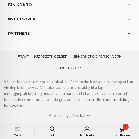
DIN KONTO
NYHETSBREV
PARTNERE
FRAKT
KJØPSBETINGELSER
SIKKERHET OG PERSONVERN
NYHETSBREV
Vår nettbutikk bruker cookies slik at du får en bedre kjøpsopplevelse og vi kan
yte deg bedre service. Vi bruker cookies hovedsaklig til å lagre
innloggingsdetaljer og huske hva du har puttet i handlekurven din. Fortsett å
bruke siden som normalt om du godtar dette.
Les mer
eller
endre innstillinger
for cookies.
Powered by
24Nettbutikk
0
Meny
Søk
Min konto
Handlevogn