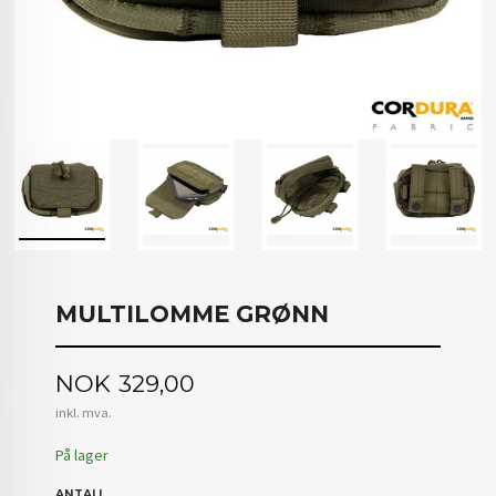
MULTILOMME GRØNN
Pris
NOK
329,00
inkl. mva.
På lager
ANTALL