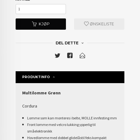
KJØP
ØNSKELISTE
DEL DETTE
PRODUKTINFO
Multilomme Grønn
Cordura
Lomme som kan monteres i belte, MOLLE innfesting mm
Front lomme med velcro lukking ypperlig til
småelektronikk
Hovedlomme med dobbel glidelåstil feks kompakt