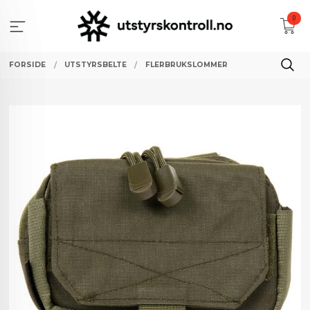
Gå
0
til
innholdet
FORSIDE
UTSTYRSBELTE
FLERBRUKSLOMMER