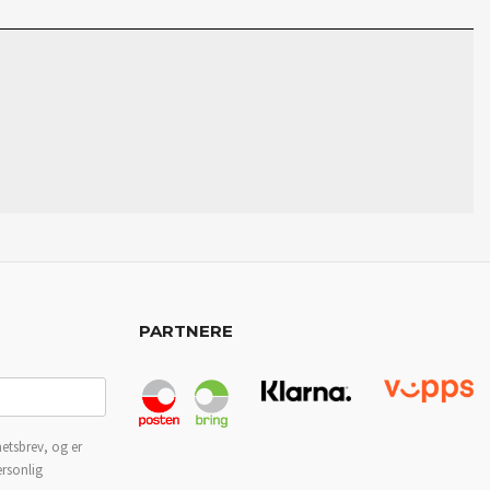
PARTNERE
etsbrev, og er
ersonlig