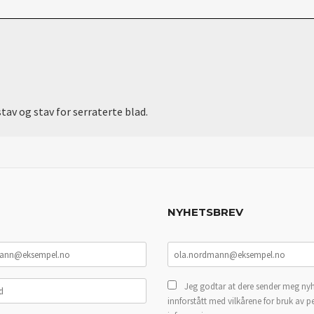
av og stav for serraterte blad.
NYHETSBREV
Jeg godtar at dere sender meg nyh
innforstått med vilkårene for bruk av p