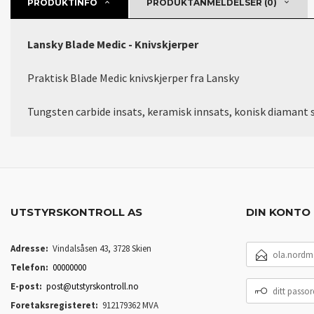
PRODUKTINFO
PRODUKTANMELDELSER (0)
Lansky Blade Medic - Knivskjerper
Praktisk Blade Medic knivskjerper fra Lansky
Tungsten carbide insats, keramisk innsats, konisk diamant st
UTSTYRSKONTROLL AS
DIN KONTO
E-
Adresse:
Vindalsåsen 43, 3728 Skien
POSTADRESSE
Telefon:
00000000
DITT
E-post:
post@utstyrskontroll.no
PASSORD
Foretaksregisteret:
912179362 MVA