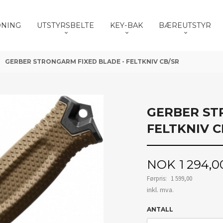
DNING
UTSTYRSBELTE
KEY-BAK
BÆREUTSTYR
GERBER STRONGARM FIXED BLADE - FELTKNIV CB/SR
GERBER ST
FELTKNIV C
Tilbud
NOK
1 294,0
Førpris:
1 599,00
Rabatt
inkl. mva.
ANTALL