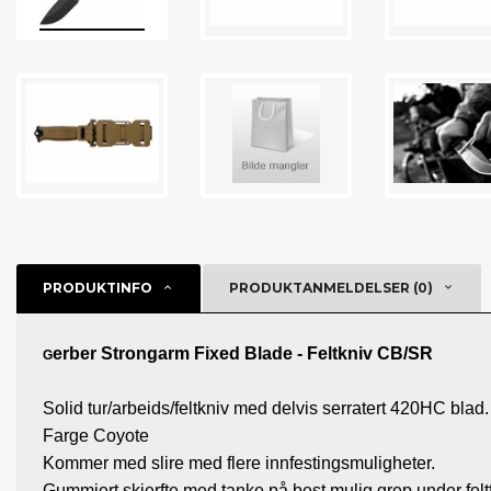
PRODUKTINFO
PRODUKTANMELDELSER (0)
erber Strongarm Fixed Blade - Feltkniv CB/SR
G
Solid tur/arbeids/feltkniv med delvis serratert 420HC blad.
Farge Coyote
Kommer med slire med flere innfestingsmuligheter.
Gummiert skjerfte med tanke på best mulig grep under felt