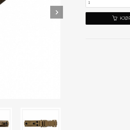
Next
KJØ