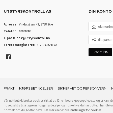
UTSTYRSKONTROLL AS
DIN KONTO
E-
Adresse:
Vindalsåsen 43, 3728 Skien
POSTADRESSE
Telefon:
00000000
DITT
E-post:
post@utstyrskontroll.no
PASSORD
Foretaksregisteret:
912179362 MVA
FRAKT
KJØPSBETINGELSER
SIKKERHET OG PERSONVERN
Vår nettbutikk bruker cookies slik at du får en bedre kjøpsopplevelse og vi kan yt
hovedsaklig til å lagre innloggingsdetaljer og huske hva du har puttet i handleku
normalt om du godtar dette.
Les mer
eller
endre innstillinger for cookies.