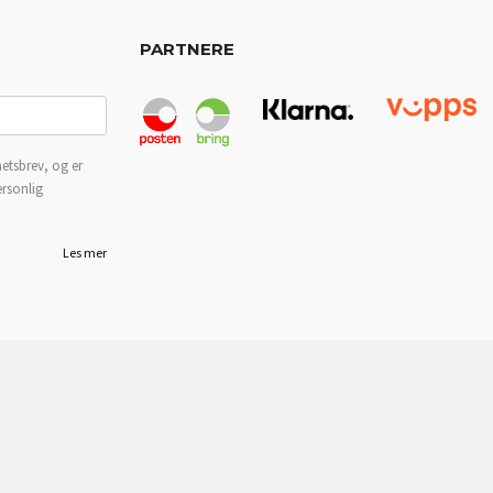
PARTNERE
etsbrev, og er
ersonlig
Les mer