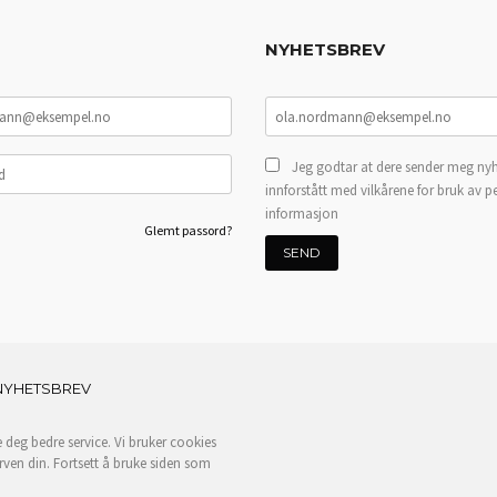
NYHETSBREV
Jeg godtar at dere sender meg nyh
innforstått med vilkårene for bruk av p
informasjon
Glemt passord?
NYHETSBREV
e deg bedre service. Vi bruker cookies
rven din. Fortsett å bruke siden som