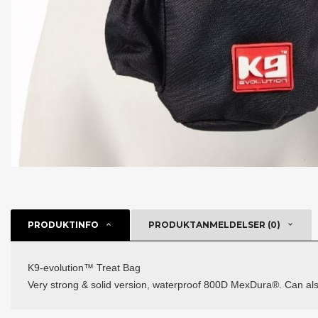
PRODUKTINFO
PRODUKTANMELDELSER (0)
K9-evolution™ Treat Bag
Very strong & solid version, waterproof 800D MexDura®. Can also b