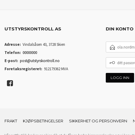
UTSTYRSKONTROLL AS
DIN KONTO
E-
Adresse:
Vindalsåsen 43, 3728 Skien
POSTADRESSE
Telefon:
00000000
DITT
E-post:
post@utstyrskontroll.no
PASSORD
Foretaksregisteret:
912179362 MVA
FRAKT
KJØPSBETINGELSER
SIKKERHET OG PERSONVERN