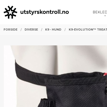
Gå
Lukk
PRODUKTER
til
BEKLE
innholdet
FORSIDE
DIVERSE
K9 - HUND
K9-EVOLUTION™ TREAT 