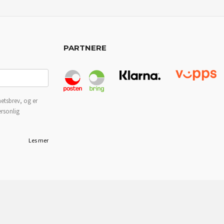
PARTNERE
etsbrev, og er
ersonlig
Les mer