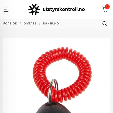
Gå
0
til
innholdet
FORSIDE
DIVERSE
K9 - HUND