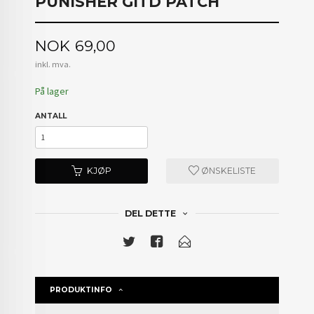
PUNISHER GITD PATCH
Pris
NOK
69,00
inkl. mva.
På lager
ANTALL
KJØP
ØNSKELISTE
DEL DETTE
PRODUKTINFO