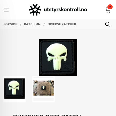
Gå
0
til
innholdet
FORSIDE
PATCH MM
DIVERSE PATCHER