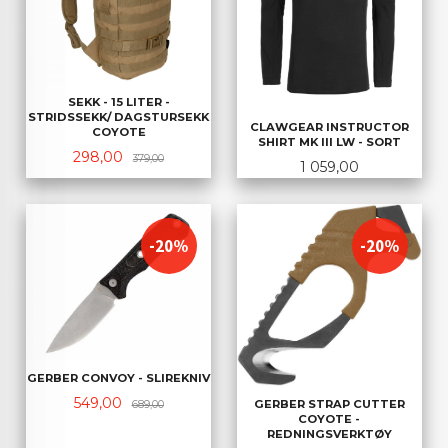
SEKK - 15 LITER -
STRIDSSEKK/ DAGSTURSEKK
CLAWGEAR INSTRUCTOR
COYOTE
SHIRT MK III LW - SORT
Tilbud
Rabatt
298,00
379,00
Pris
1 059,00
-20%
-20%
GERBER CONVOY - SLIREKNIV
Tilbud
Rabatt
549,00
GERBER STRAP CUTTER
689,00
COYOTE -
REDNINGSVERKTØY