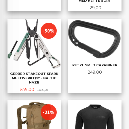
MED HETTE SORT
Pris
129,00
-50%
PETZL SM`D CARABINER
Pris
249,00
GERBER STAKEOUT SPARK
MULTIVERKTØY - BALTIC
HAZE
Tilbud
Rabatt
549,00
1 099,01
-21%