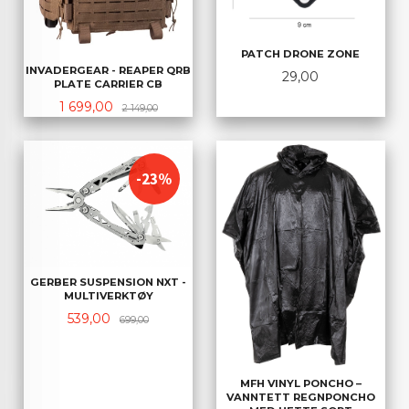
PATCH DRONE ZONE
INVADERGEAR - REAPER QRB
Pris
29,00
PLATE CARRIER CB
Tilbud
Rabatt
1 699,00
2 149,00
-23%
GERBER SUSPENSION NXT -
MULTIVERKTØY
Tilbud
Rabatt
539,00
699,00
MFH VINYL PONCHO –
VANNTETT REGNPONCHO