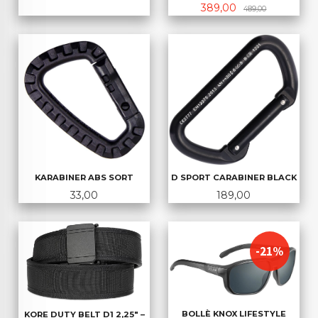
Tilbud
Rabatt
389,00
489,00
KARABINER ABS SORT
D SPORT CARABINER BLACK
Pris
Pris
33,00
189,00
-21%
BOLLÈ KNOX LIFESTYLE
KORE DUTY BELT D1 2,25" –