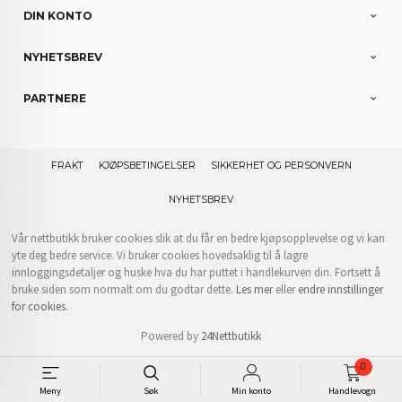
DIN KONTO
NYHETSBREV
PARTNERE
FRAKT
KJØPSBETINGELSER
SIKKERHET OG PERSONVERN
NYHETSBREV
Vår nettbutikk bruker cookies slik at du får en bedre kjøpsopplevelse og vi kan
yte deg bedre service. Vi bruker cookies hovedsaklig til å lagre
innloggingsdetaljer og huske hva du har puttet i handlekurven din. Fortsett å
bruke siden som normalt om du godtar dette.
Les mer
eller
endre innstillinger
for cookies.
Powered by
24Nettbutikk
0
Meny
Søk
Min konto
Handlevogn