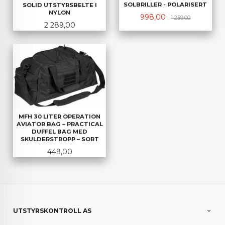
SOLBRILLER - POLARISERT
SOLID UTSTYRSBELTE I
NYLON
Tilbud
Rabatt
998,00
1 259,00
Pris
2 289,00
MFH 30 LITER OPERATION
AVIATOR BAG – PRACTICAL
DUFFEL BAG MED
SKULDERSTROPP – SORT
Pris
449,00
UTSTYRSKONTROLL AS