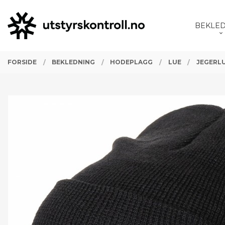
Gå
Lukk
PRODUKTER
til
BEKLE
innholdet
FORSIDE
BEKLEDNING
HODEPLAGG
LUE
JEGERLU