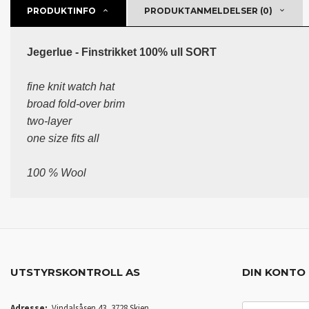
PRODUKTINFO
PRODUKTANMELDELSER (0)
Jegerlue - Finstrikket 100% ull SORT
fine knit watch hat
broad fold-over brim
two-layer
one size fits all
100 % Wool
UTSTYRSKONTROLL AS
DIN KONTO
E-
Adresse:
Vindalsåsen 43, 3728 Skien