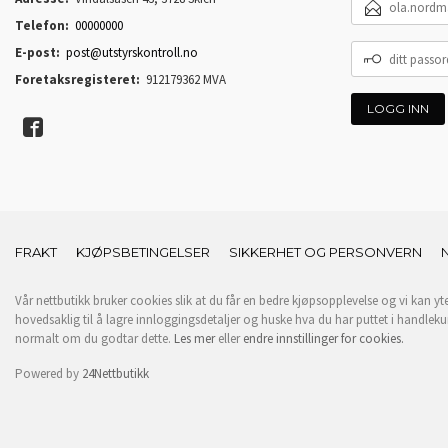
POSTADRESSE
Telefon:
00000000
DITT
E-post:
post@utstyrskontroll.no
PASSORD
Foretaksregisteret:
912179362 MVA
FRAKT
KJØPSBETINGELSER
SIKKERHET OG PERSONVERN
Vår nettbutikk bruker cookies slik at du får en bedre kjøpsopplevelse og vi kan yt
hovedsaklig til å lagre innloggingsdetaljer og huske hva du har puttet i handleku
normalt om du godtar dette.
Les mer
eller
endre innstillinger for cookies.
Powered by
24Nettbutikk