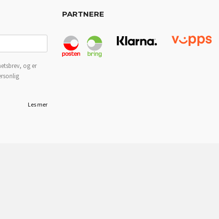
PARTNERE
etsbrev, og er
ersonlig
Les mer