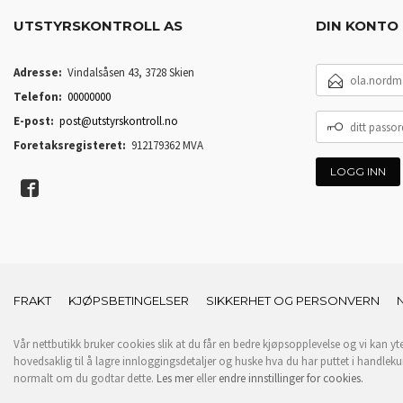
UTSTYRSKONTROLL AS
DIN KONTO
E-
Adresse:
Vindalsåsen 43, 3728 Skien
POSTADRESSE
Telefon:
00000000
DITT
E-post:
post@utstyrskontroll.no
PASSORD
Foretaksregisteret:
912179362 MVA
FRAKT
KJØPSBETINGELSER
SIKKERHET OG PERSONVERN
Vår nettbutikk bruker cookies slik at du får en bedre kjøpsopplevelse og vi kan yt
hovedsaklig til å lagre innloggingsdetaljer og huske hva du har puttet i handleku
normalt om du godtar dette.
Les mer
eller
endre innstillinger for cookies.