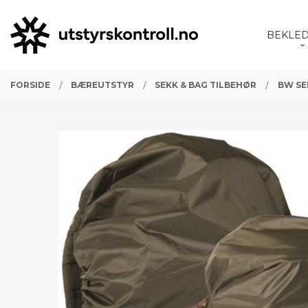
Gå
Lukk
PRODUKTER
til
BEKLE
innholdet
FORSIDE
BÆREUTSTYR
SEKK & BAG TILBEHØR
BW SE