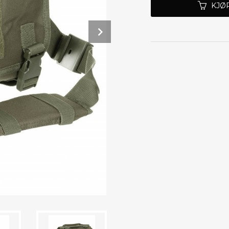
KJØ
Next