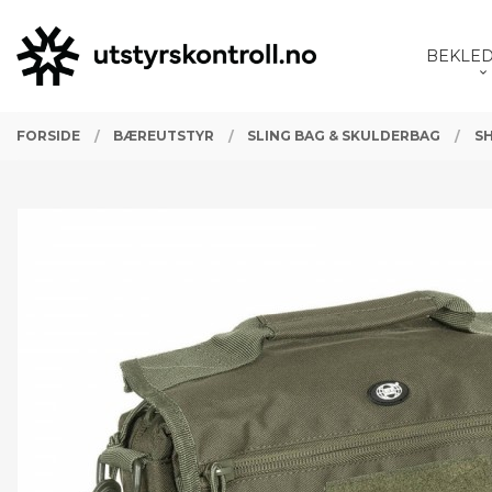
Gå
Lukk
PRODUKTER
til
BEKLE
innholdet
FORSIDE
BÆREUTSTYR
SLING BAG & SKULDERBAG
S