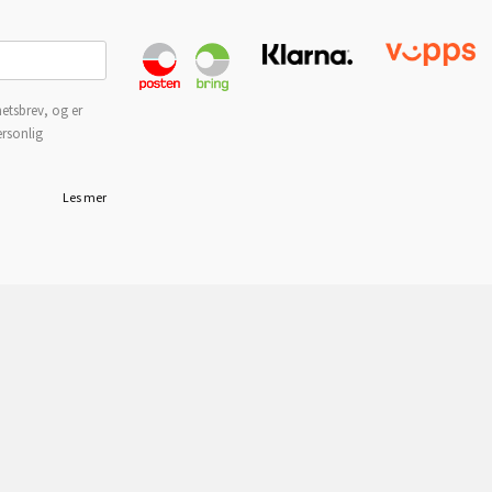
etsbrev, og er
ersonlig
Les mer