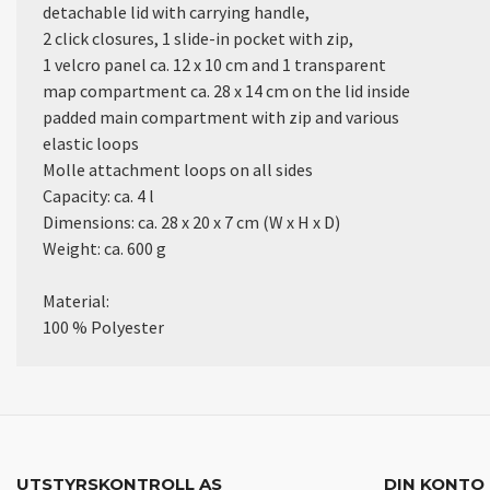
detachable lid with carrying handle,
2 click closures, 1 slide-in pocket with zip,
1 velcro panel ca. 12 x 10 cm and 1 transparent
map compartment ca. 28 x 14 cm on the lid inside
padded main compartment with zip and various
elastic loops
Molle attachment loops on all sides
Capacity: ca. 4 l
Dimensions: ca. 28 x 20 x 7 cm (W x H x D)
Weight: ca. 600 g
Material:
100 % Polyester
UTSTYRSKONTROLL AS
DIN KONTO