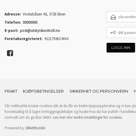
E-
Adresse:
Vindalsåsen 43, 3728 Skien
POSTADRESSE
Telefon:
00000000
DITT
E-post:
post@utstyrskontroll.no
PASSORD
Foretaksregisteret:
912179362 MVA
FRAKT
KJØPSBETINGELSER
SIKKERHET OG PERSONVERN
Vår nettbutikk bruker cookies slik at du får en bedre kjøpsopplevelse og vi kan yt
hovedsaklig til å lagre innloggingsdetaljer og huske hva du har puttet i handleku
normalt om du godtar dette.
Les mer
eller
endre innstillinger for cookies.
Powered by
24Nettbutikk