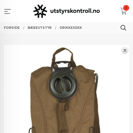
Gå
0
til
innholdet
FORSIDE
BÆREUTSTYR
DRIKKESEKK