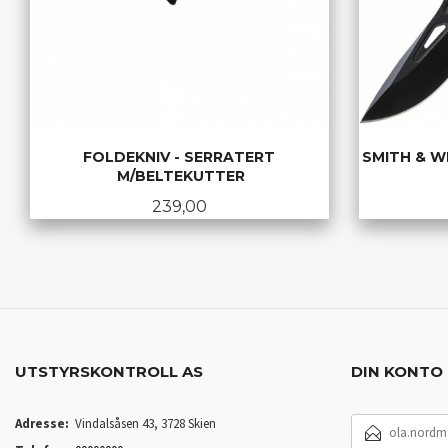
FOLDEKNIV - SERRATERT
SMITH & W
M/BELTEKUTTER
Pris
239,00
KJØP
UTSTYRSKONTROLL AS
DIN KONTO
E-
Adresse:
Vindalsåsen 43, 3728 Skien
POSTADRESSE