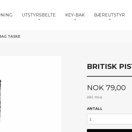
DNING
UTSTYRSBELTE
KEY-BAK
BÆREUTSTYR
 MAG TASKE
BRITISK PI
Pris
NOK
79,00
inkl. mva.
ANTALL