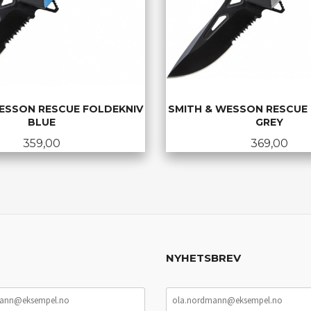
ESSON RESCUE FOLDEKNIV
SMITH & WESSON RESCUE
BLUE
GREY
Pris
Pris
359,00
369,00
KJØP
KJØP
NYHETSBREV