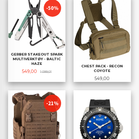
-50%
GERBER STAKEOUT SPARK
MULTIVERKTØY - BALTIC
HAZE
CHEST PACK - RECON
Tilbud
Rabatt
549,00
COYOTE
1 099,01
Pris
549,00
-21%