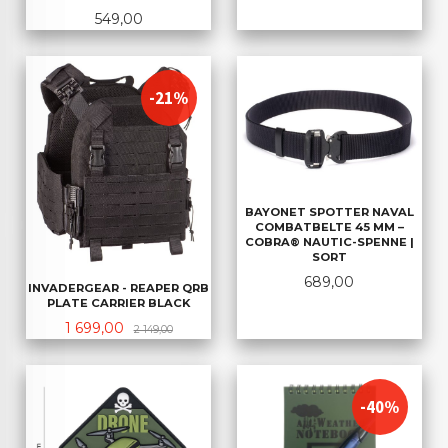
Pris
549,00
-21%
BAYONET SPOTTER NAVAL
COMBATBELTE 45 MM –
COBRA® NAUTIC-SPENNE |
SORT
Pris
689,00
INVADERGEAR - REAPER QRB
PLATE CARRIER BLACK
Tilbud
Rabatt
1 699,00
2 149,00
-40%