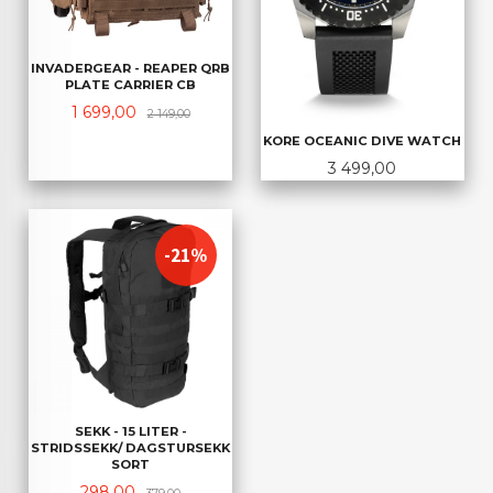
INVADERGEAR - REAPER QRB
PLATE CARRIER CB
Tilbud
Rabatt
1 699,00
2 149,00
KORE OCEANIC DIVE WATCH
Pris
3 499,00
-21%
SEKK - 15 LITER -
STRIDSSEKK/ DAGSTURSEKK
SORT
Tilbud
Rabatt
298,00