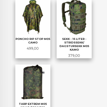
PONCHO RIP STOP M05
SEKK - 15 LITER -
CAMO
STRIDSSEKK/
DAGSTURSEKK M05
Pris
499,00
KAMO
Pris
379,00
TARP EXTREM M05