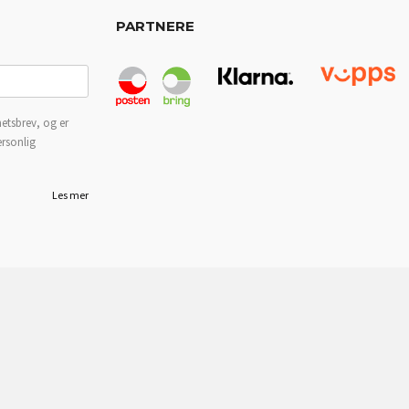
PARTNERE
etsbrev, og er
ersonlig
Les mer