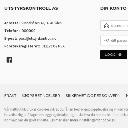
UTSTYRSKONTROLL AS
DIN KONTO
E-
Adresse:
Vindalsåsen 43, 3728 Skien
POSTADRESSE
Telefon:
00000000
DITT
E-post:
post@utstyrskontroll.no
PASSORD
Foretaksregisteret:
912179362 MVA
FRAKT
KJØPSBETINGELSER
SIKKERHET OG PERSONVERN
Vår nettbutikk bruker cookies slik at du får en bedre kjøpsopplevelse og vi kan yt
hovedsaklig til å lagre innloggingsdetaljer og huske hva du har puttet i handleku
normalt om du godtar dette.
Les mer
eller
endre innstillinger for cookies.