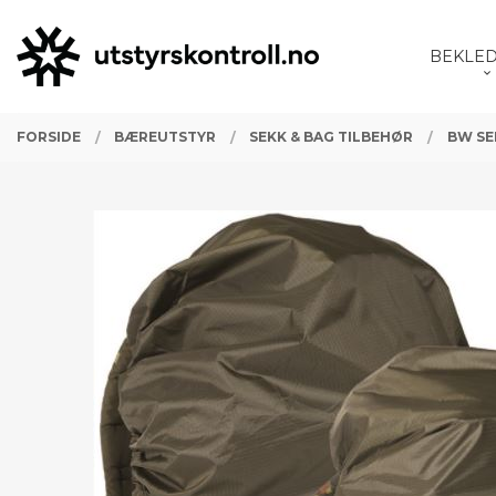
Gå
Lukk
PRODUKTER
til
BEKLE
innholdet
FORSIDE
BÆREUTSTYR
SEKK & BAG TILBEHØR
BW SE